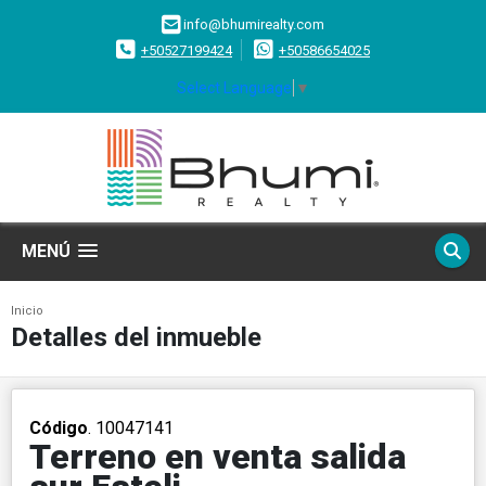
info@bhumirealty.com
+50527199424
+50586654025
Select Language
▼
MENÚ
Inicio
Detalles del inmueble
Código
. 10047141
Terreno en venta salida