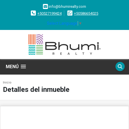
info@bhumirealty.com
+50527199424
+50586654025
Select Language
▼
MENÚ
Inicio
Detalles del inmueble