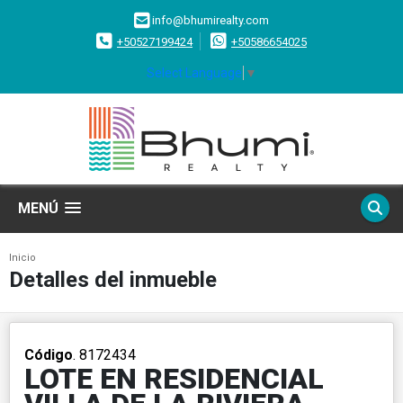
info@bhumirealty.com
+50527199424
+50586654025
Select Language
▼
MENÚ
Inicio
Detalles del inmueble
Código
. 8172434
LOTE EN RESIDENCIAL