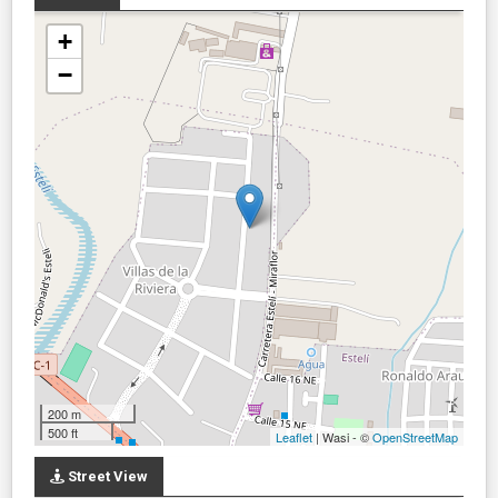
+
−
200 m
500 ft
Leaflet
| Wasi - ©
OpenStreetMap
Street View