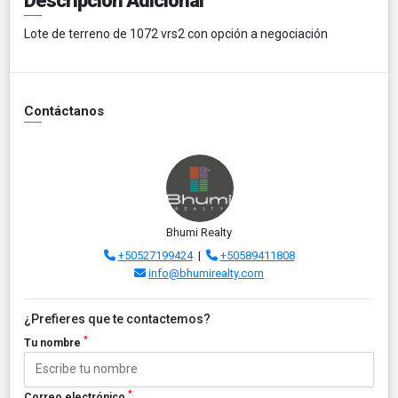
Descripción Adicional
Lote de terreno de 1072 vrs2 con opción a negociación
Contáctanos
Bhumi Realty
+50527199424
|
+50589411808
info@bhumirealty.com
¿Prefieres que te contactemos?
*
Tu nombre
*
Correo electrónico