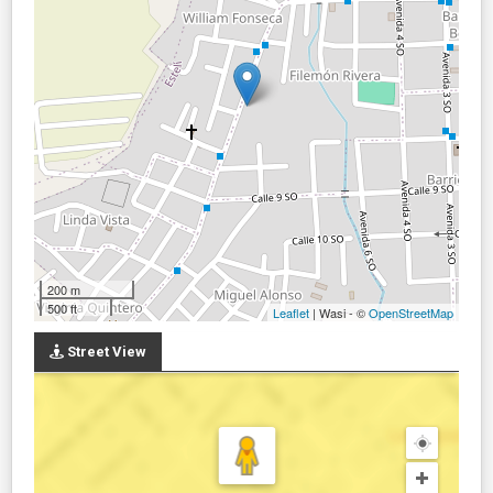
200 m
500 ft
Leaflet
| Wasi - ©
OpenStreetMap
Street View