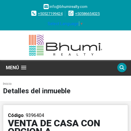
info@bhumirealty.com
+50527199424
+50586654025
Select Language
▼
MENÚ
Inicio
Detalles del inmueble
Código
. 9396404
VENTA DE CASA CON