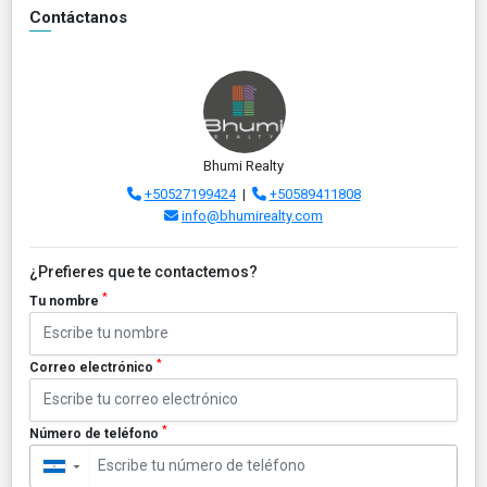
Contáctanos
Bhumi Realty
+50527199424
|
+50589411808
info@bhumirealty.com
¿Prefieres que te contactemos?
*
Tu nombre
*
Correo electrónico
*
Número de teléfono
▼