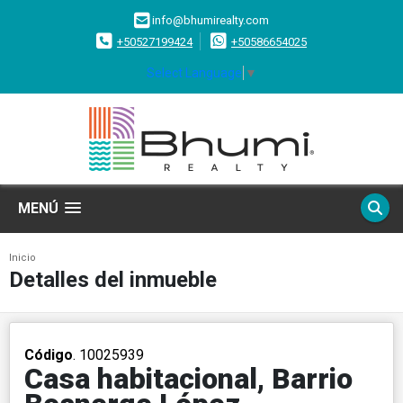
info@bhumirealty.com
+50527199424
+50586654025
Select Language
▼
MENÚ
Inicio
Detalles del inmueble
Código
. 10025939
Casa habitacional, Barrio