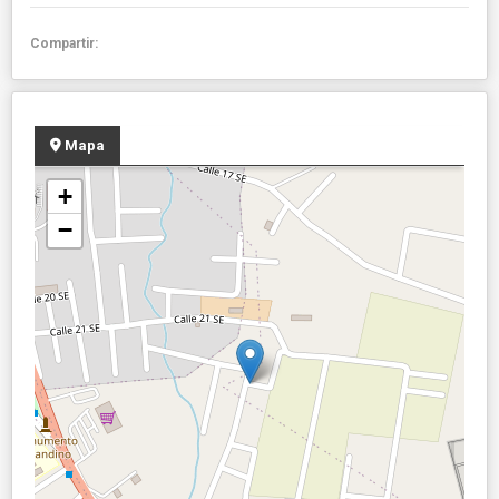
Compartir:
Mapa
+
−