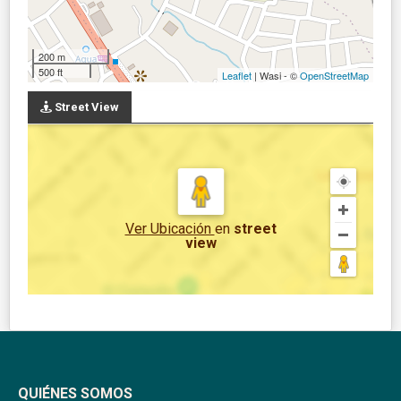
200 m
500 ft
Leaflet
| Wasi - ©
OpenStreetMap
Street View
Ver Ubicación
en
street
view
QUIÉNES SOMOS