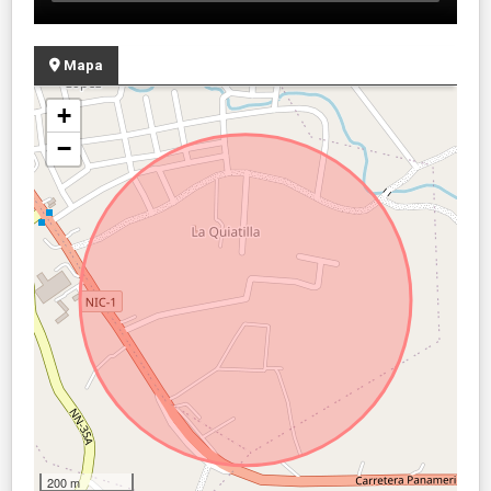
Mapa
+
−
200 m