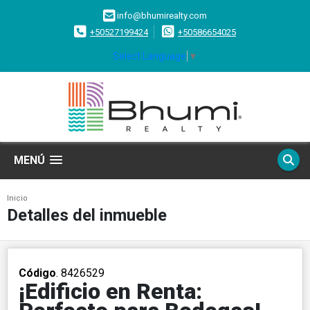
info@bhumirealty.com
+50527199424
+50586654025
Select Language
▼
MENÚ
Inicio
Detalles del inmueble
Código
. 8426529
¡Edificio en Renta: