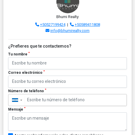
Bhumi Realty
+50527199424
|
+50589411808
info@bhumirealty.com
¿Prefieres que te contactemos?
*
Tu nombre
*
Correo electrónico
*
Número de teléfono
▼
*
Mensaje